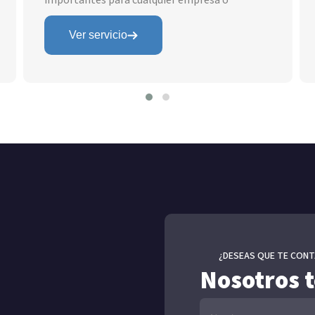
receptores y transmisores interrogados que
intercambian información. La red más amplia y
Ver servicio
conocida es la Internet. Otras redes más
pequeñas son las redes telefónicas y
radioemisoras privadas. En un sistema de
telecomunicaciones, generalmente se utilizan
cables, fibra óptica o campos
electromagnéticos para la transmisión de las
señales de telecomunicación.
Las áreas libres de transmisión y recepción de
datos por campos electromagnéticos se
conocen como Wireless y Radio. Instalación y
¿DESEAS QUE TE CONT
Nosotros 
configuración.