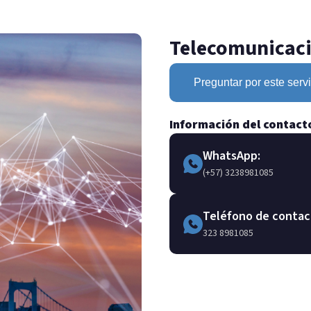
Telecomunicac
Preguntar por este servi
Información del contact
WhatsApp:
(+57) 3238981085
Teléfono de contac
323 8981085