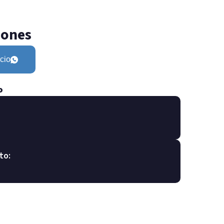
iones
cio
o
to: