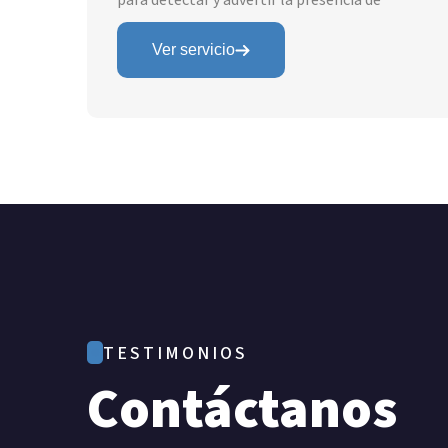
importantes para cualquier empresa o
inada
establecimiento. Se refiere al proceso de
tar
Ver servicio
restringir el acceso a un lugar o área
sos
determinada a personas no autorizadas.
TESTIMONIOS
Contáctanos