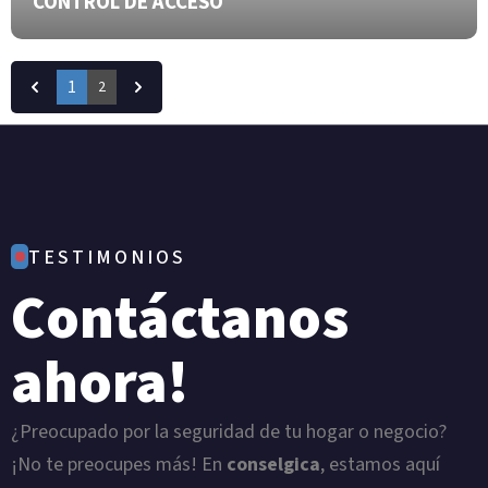
CONTROL DE ACCESO
1
2
TESTIMONIOS
Contáctanos
ahora!
¿Preocupado por la seguridad de tu hogar o negocio?
¡No te preocupes más! En
conselgica
, estamos aquí